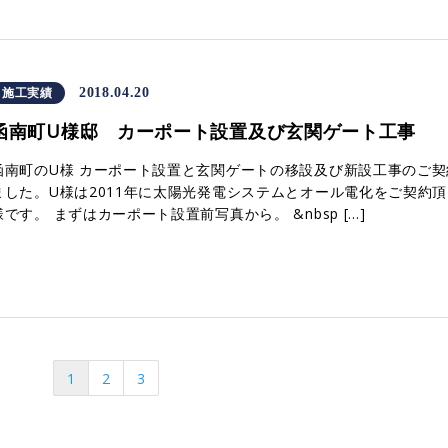
施工実績
2018.04.20
函南町U様邸 カーポート設置及び玄関ゲート工事
函南町のU様 カーポート設置と玄関ゲートの移設及び新設工事のご契
ました。U様は2011年に太陽光発電システムとオール電化をご契約
様です。 まずはカーポート設置前写真から。 &nbsp […]
1
2
3