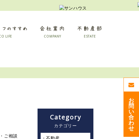
イフのすすめ
会社案内
不動産部
CO LIFE
COMPANY
ESTATE
お
問
い
Category
合
わ
カテゴリー
せ
り・ご相談
不動産