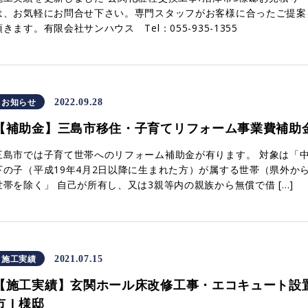
は、お気軽にお問合せ下さい。専門スタッフがお客様に合ったご提案
頂きます。有限会社サンハウス Tel：055-935-1355
お知らせ
2022.09.28
【補助金】三島市移住・子育てリフォーム事業費補助
三島市では子育て世帯へのリフォーム補助金が有ります。 対象は「
下の子（平成19年4月2日以降に生まれた方）が属する世帯（県外か
世帯を除く」 自己が所有し、又は3親等内の親族から無償で借 […]
施工実績
2021.07.15
【施工実績】玄関ホール床改修工事・エコキュート設置
市Ｉ様邸