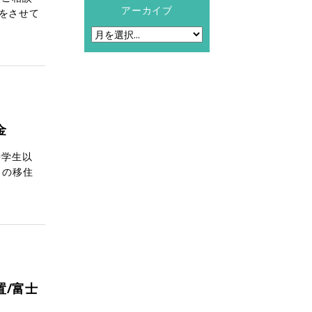
アーカイブ
をさせて
金
中学生以
らの移住
/富士