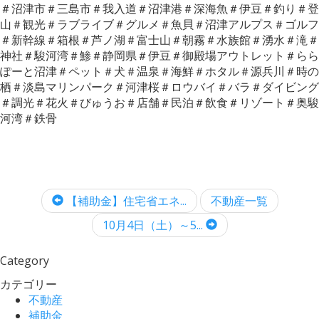
＃沼津市＃三島市＃我入道＃沼津港＃深海魚＃伊豆＃釣り＃登
山＃観光＃ラブライブ＃グルメ＃魚貝＃沼津アルプス＃ゴルフ
＃新幹線＃箱根＃芦ノ湖＃富士山＃朝霧＃水族館＃湧水＃滝＃
神社＃駿河湾＃鯵＃静岡県＃伊豆＃御殿場アウトレット＃らら
ぽーと沼津＃ペット＃犬＃温泉＃海鮮＃ホタル＃源兵川＃時の
栖＃淡島マリンパーク＃河津桜＃ロウバイ＃バラ＃ダイビング
＃調光＃花火＃びゅうお＃店舗＃民泊＃飲食＃リゾート＃奥駿
河湾＃鉄骨
【補助金】住宅省エネ...
不動産一覧
10月4日（土）～5...
Category
カテゴリー
不動産
補助金