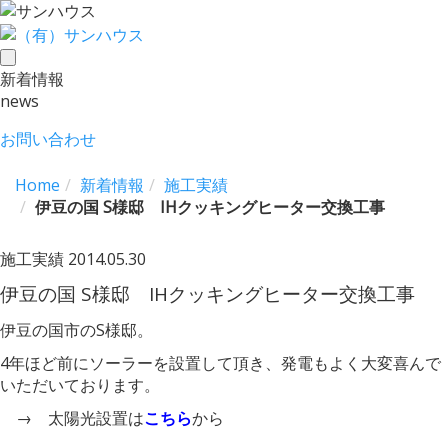
toggle
新着情報
navigation
news
お問い合わせ
Home
新着情報
施工実績
伊豆の国 S様邸 IHクッキングヒーター交換工事
施工実績
2014.05.30
伊豆の国 S様邸 IHクッキングヒーター交換工事
伊豆の国市のS様邸。
4年ほど前にソーラーを設置して頂き、発電もよく大変喜んで
いただいております。
→ 太陽光設置は
こちら
から