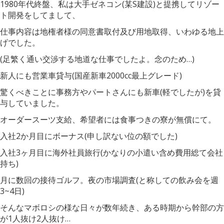
1980年代終盤、私は大手ゼネコン(某S建設)と提携してリゾー
ト開発をしてまして、
仕事内容は地権者様の同意書取付及び用地取得、いわゆる地上
げでした。
(足繁く通い交渉する地道な仕事でしたよ。念のため…)
新人にも営業車貸与(国産新車2000cc最上グレード)
驚くべきことに事務方やパートさんにも新車(軽でしたが)を貸
与していました。
オーダースーツ支給、希望者には食事つきの寮が無償にて。
入社2か月目にボーナス(申し訳ない位の額でした)
入社3ヶ月目に海外社員旅行(かなりの小遣い含め費用総て会社
持ち)
月に数回の接待ゴルフ。夜の市場調査(と称しての飲み会を週
3~4日)
そんなマボロシの様な日々が数年続き、ある時期から幹部の方
が1人抜け2人抜け…