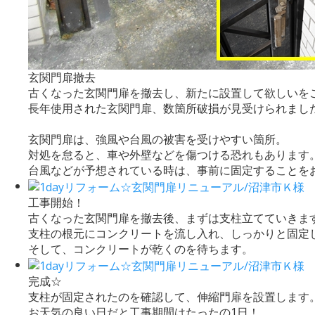
玄関門扉撤去
古くなった玄関門扉を撤去し、新たに設置して欲しいを
長年使用された玄関門扉、数箇所破損が見受けられまし
玄関門扉は、強風や台風の被害を受けやすい箇所。
対処を怠ると、車や外壁などを傷つける恐れもあります
台風などが予想されている時は、事前に固定することを
工事開始！
古くなった玄関門扉を撤去後、まずは支柱立てていきま
支柱の根元にコンクリートを流し入れ、しっかりと固定
そして、コンクリートが乾くのを待ちます。
完成☆
支柱が固定されたのを確認して、伸縮門扉を設置します
お天気の良い日だと工事期間はたったの1日！