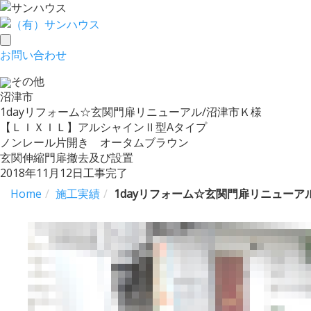
toggle
お問い合わせ
navigation
その他
沼津市
1dayリフォーム☆玄関門扉リニューアル/沼津市Ｋ様
【ＬＩＸＩＬ】アルシャインⅡ型Aタイプ
ノンレール片開き オータムブラウン
玄関伸縮門扉撤去及び設置
2018年11月12日工事完了
Home
施工実績
1dayリフォーム☆玄関門扉リニューア