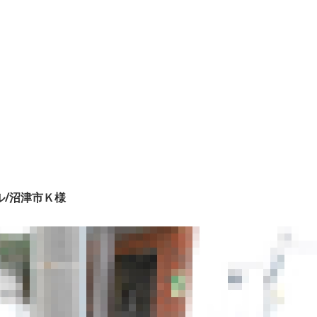
ル/沼津市Ｋ様