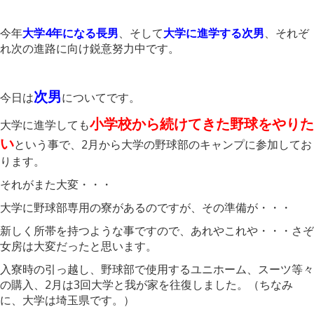
今年
大学4年になる長男
、そして
大学に進学する次男
、それぞ
れ次の進路に向け鋭意努力中です。
次男
今日は
についてです。
小学校から続けてきた野球をやりた
大学に進学しても
い
という事で、2月から大学の野球部のキャンプに参加してお
ります。
それがまた大変・・・
大学に野球部専用の寮があるのですが、その準備が・・・
新しく所帯を持つような事ですので、あれやこれや・・・さぞ
女房は大変だったと思います。
入寮時の引っ越し、野球部で使用するユニホーム、スーツ等々
の購入、2月は3回大学と我が家を往復しました。（ちなみ
に、大学は埼玉県です。）